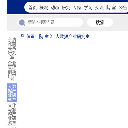
首页
概况
动态
研究
专家
学习
交流
院·室
公告
搜索
位置：院·室 》 大数据产业研究室
亲清
政商
关系
研究
室
企业
管理
创新
研究
室
大数
据产
业研
究室
文化
与旅
游产
业研
究室