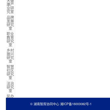
大健
康产
业研
究室
品牌
发展
研究
室
职业
教育
研究
室
乡村
振兴
研究
室
智慧
社区
研究
室
法治
研究
室
民办
教育
研究
© 湖南智库协同中心
湘ICP备16003082号-1
室