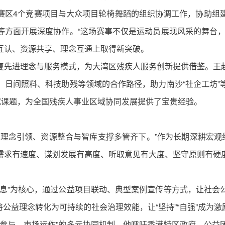
赛区4个竞赛项目与大众项目轮椅舞蹈的组织协调工作，协助组
等方面开展深度协作。“这场赛事不仅是运动员展现风采的舞台，
互认、资源共享、理念互通上取得新突破。
复先进理念与服务模式，为大湾区残疾人服务创新提供借鉴。王
、日间照料、科技助残等领域的合作路径，助力南沙“社企工坊”
究课题，为全国残疾人事业区域协同发展提供了宝贵经验。
理念引领、资源整合与智库支撑多管齐下。”作为长期深耕宏观
需求有速度、谋划发展有高度、听取意见有大度、坚守原则有硬
不息”为核心，通过公益项目联动、典型案例宣传等方式，让社会
将公益理念转化为可持续的社会治理效能，让“坚持”“自强”成为
会参与、市场运作”的多元协同机制。他呼吁香港特区政府、公益