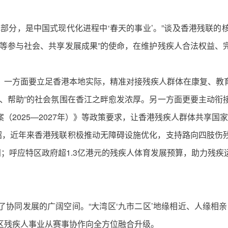
部分，是中国式现代化进程中‘春天的事业’。”谈及香港残联
平等参与社会、共享发展成果”的使命，在维护残疾人合法权益、
。一方面要立足香港本地实际，精准对接残疾人群体在康复、教
心、帮助”的社会氛围在香江之畔愈发浓厚。另一方面更要主动衔
（2025—2027年）》等政策要求，让香港残疾人群体共享国
介绍，近年来香港残联积极推动无障碍设施优化，支持路向四肢伤
间；呼应特区政府超1.3亿港元的残疾人体育发展预算，助力残
协同发展的广阔空间。“大湾区‘九市二区’地缘相近、人缘相
区残疾人事业从赛事协作向全方位融合升级。