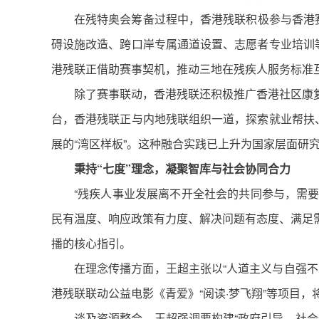
在残特奥会筹备过程中，香港残联积极参与香港
碍设施改造、跨口岸专属通道设置、志愿者专业培训
港残联正借助赛事契机，推动三地在残疾人服务标准
除了赛事联动，香港残联还积极推广香港社区康
台，香港残联正与内地残联组织一道，探索就业帮扶
展的“湾区样板”。这种融合实践已上升为国家层面研
秉持“七度”理念，凝聚智库与社会协同合力
“残疾人事业发展离不开全社会的共同参与，需要
民有温度、响应政策有力度、解决问题有态度、满足
播的核心指引。
在理念传播方面，王超主张以“人道主义与自强
港残联联动公益电影《青爱》“阅读·梦飞翔”等项目，
谈及资源整合，王超强调要构建“政府引导、社