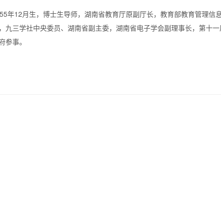
5年12月生，
博士生导师
，
湖南省
教育厅原副厅长，
教育部教育管理信
，九三学社中央委员、湖南省副主委，湖南省电子学会副理事长，第十一
府
参事。